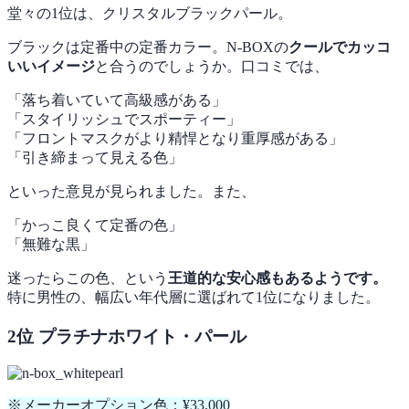
堂々の1位は、クリスタルブラックパール。
ブラックは定番中の定番カラー。N-BOXの
クールでカッコ
いいイメージ
と合うのでしょうか。口コミでは、
「落ち着いていて高級感がある」
「スタイリッシュでスポーティー」
「フロントマスクがより精悍となり重厚感がある」
「引き締まって見える色」
といった意見が見られました。また、
「かっこ良くて定番の色」
「無難な黒」
迷ったらこの色、という
王道的な安心感もあるようです。
特に男性の、幅広い年代層に選ばれて1位になりました。
2位 プラチナホワイト・パール
※メーカーオプション色：¥33,000