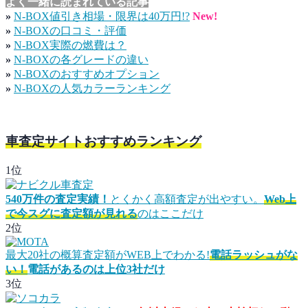
よく一緒に読まれている記事
»
N-BOX値引き相場・限界は40万円!?
New!
»
N-BOXの口コミ・評価
»
N-BOX実際の燃費は？
»
N-BOXの各グレードの違い
»
N-BOXのおすすめオプション
»
N-BOXの人気カラーランキング
車査定サイトおすすめランキング
1位
540万件の査定実績！
とくかく高額査定が出やすい。
Web上
で今スグに査定額が見れる
のはここだけ
2位
最大20社の概算査定額がWEB上でわかる!
電話ラッシュがな
い！
電話があるのは上位3社だけ
3位