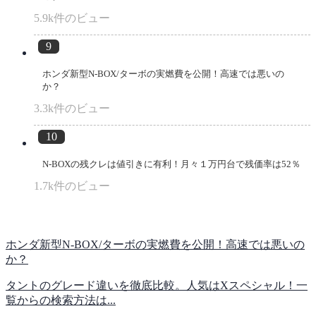
5.9k件のビュー
ホンダ新型N-BOX/ターボの実燃費を公開！高速では悪いの
か？
3.3k件のビュー
N-BOXの残クレは値引きに有利！月々１万円台で残価率は52％
1.7k件のビュー
ホンダ新型N-BOX/ターボの実燃費を公開！高速では悪いの
か？
タントのグレード違いを徹底比較。人気はXスペシャル！一
覧からの検索方法は...