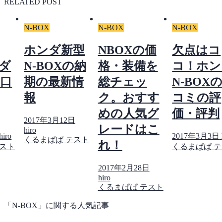
RELATED POST
N-BOX
N-BOX
N-BOX
ホンダ新型
NBOXの価
欠点はコ
ダ
N-BOXの納
格・装備を
コ！ホン
の口
期の最新情
総チェッ
N-BOX
報
ク。おすす
コミの評
めの人気グ
価・評判
2017年3月12日
レードはこ
hiro
hiro
2017年3月3日
くるまぱぱ テスト
れ！
テスト
くるまぱぱ 
2017年2月28日
hiro
くるまぱぱ テスト
「N-BOX」に関する人気記事