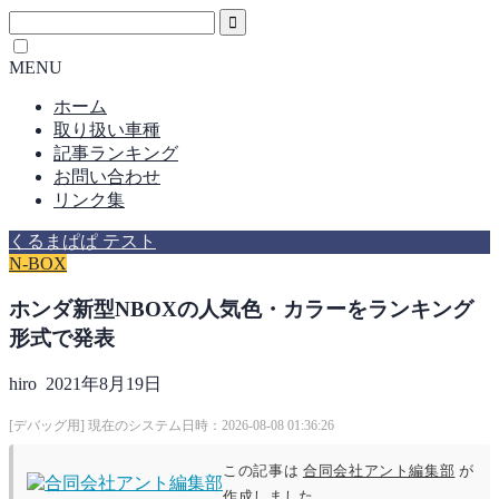
MENU
ホーム
取り扱い車種
記事ランキング
お問い合わせ
リンク集
くるまぱぱ テスト
N-BOX
ホンダ新型NBOXの人気色・カラーをランキング
形式で発表
hiro
2021年8月19日
[デバッグ用] 現在のシステム日時：2026-08-08 01:36:26
この記事は
合同会社アント編集部
が
作成しました。