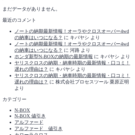
まだデータがありません。
最近のコメント
ノートの納期最新情報！オーラやクロスオーバー4wd
の納車はいつになる？
に
キバヤシ
より
ノートの納期最新情報！オーラやクロスオーバー4wd
の納車はいつになる？
に
河路
より
ホンダ新型N-BOXの納期の最新情報
に
キバヤシ
より
ヤリスクロスの納期・納車時期の最新情報・口コミ！
遅れの理由は？
に
キバヤシ
より
ヤリスクロスの納期・納車時期の最新情報・口コミ！
遅れの理由は？
に
株式会社プロセスツール 栗原正明
より
カテゴリー
N-BOX
N-BOX 値引き
アルファード
アルファード 値引き
カローラクロス