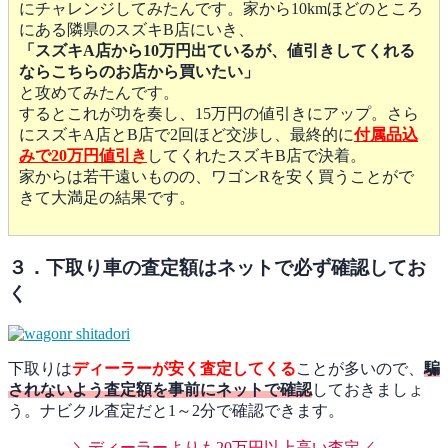
にチャレンジしてみたんです。家から10kmほどのところ
にある隣県のスズキB店にいき、
「スズキA店から10万円出ているが、値引きしてくれる
ならこちらのお店から買いたい」
と攻めてみたんです。
するとこれが功を奏し、15万円の値引きにアップ。さら
にスズキA店とB店で2回ほど交渉し、最終的に
付属品込
みで20万円値引き
してくれたスズキB店で決着。
家からは若干遠いものの、ワゴンRを安く買うことがで
きて大満足の結果です。
３．下取り車の査定額はネットで必ず確認してお
く
下取りは
ディーラーが安く査定してくる
ことが多いので、
騙
されないよう査定額を事前にネットで確認
しておきましょ
う。ナビクル査定だと1～2分で確認できます。
＼ディーラーよりも20万円以上高い査定／