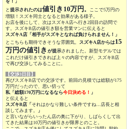
を！」
値引き10万円
。
と
提示されたのは
ここで5万円の
増額！スズキ同士となると効果がある様子。
お店を後にして、次はスズキA店へ行き2回目の訪問で
す。スズキB店の値引き額を営業マンに伝えると
スズキA店「相手がスズキとなれば負けられません！」
15
とこちらも期待できそうな雰囲気。
スズキA店からは
万円の値引き
が提示
されました。新型モデルでは
これだけ値引きできれば上々の内容ですが、スズキB店
で再び交渉してみることに。
【交渉3日目】
再びスズキB店での交渉です。前回の見積では総額が175
万円だったので、思い切って
私「総額170万円になるなら
今日決める！
」
と伝えると
スズキB店「
それはかなり難しい条件ですね…店長と相
談してみます。
」
と言いながらいったん店の奥に下がり、しばらくして出
てきた結果は10万円の値引きが限界とのこと。
ここで、スズキB店を後にしてスズキA店に訪問し契約。