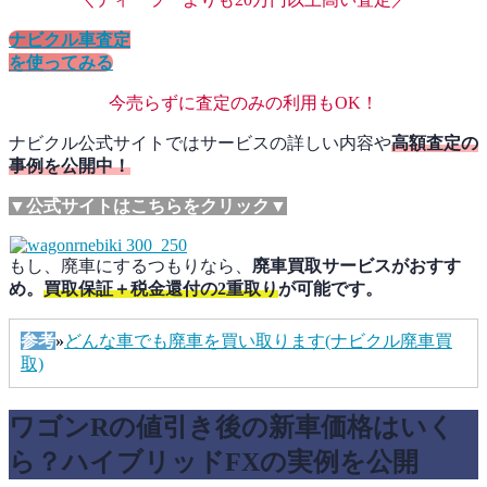
ナビクル車査定
を使ってみる
今売らずに査定のみの利用もOK！
ナビクル公式サイトではサービスの詳しい内容や
高額査定の
事例を公開中！
▼公式サイトはこちらをクリック▼
もし、廃車にするつもりなら、
廃車買取サービスがおすす
め
。
買取保証＋税金還付の2重取り
が可能です。
参考
»
どんな車でも廃車を買い取ります(ナビクル廃車買
取)
ワゴンRの値引き後の新車価格はいく
ら？ハイブリッドFXの実例を公開