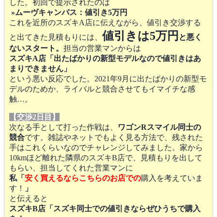
した。初回で提示されたのは
»ムーヴキャンバス
：
値引き5万円
これを近所のスズキA店に伝えながら、値引き交渉する
値引きは5万円
と出てきた見積もりには、
と悪く
ないスタート。
担当の営業マンからは
スズキA店「出たばかりの新型モデルなので値引きはあ
まりできません」
という悪い反応でした。2021年9月に出たばかりの新型モ
デルのためか、ライバルと競合させてもイマイチな感
触…。
【交渉2日目】
次なる手として打った作戦は、
ワゴンRスマイル同士の
競合
です。雑誌やネットでもよく見る方法で、残された
手はこれくらいなのでチャレンジしてみました。家から
10kmほど離れた隣県のスズキB店で、見積もりを出して
もらい、担当してくれた営業マンに
私「
安く買えるならこちらのお店での
購入を考えていま
す！
」
と伝えると
スズキB店「スズキ同士での値引きならぜひうちで購入