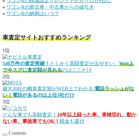
»
ワゴンRの残価設定クレジットが月々1万円台に
»
ワゴンRの新古車・中古車からの値引き
»
ワゴンRの納期はいつ？
車査定サイトおすすめランキング
1位
540万件の査定実績！
とくかく高額査定が出やすい。
Web上
で今スグに査定額が見れる
のはここだけ
2位
最大20社の概算査定額がWEB上でわかる!
電話ラッシュがな
い！
電話があるのは上位3社だけ
3位
どんな車でも高額査定！
10年以上経った車、車検切れ、動か
ない車、事故車でもOK！
税金も還付
Contents