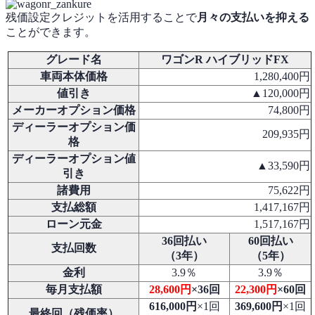
残価設定クレジットを活用することで
月々の支払いを抑える
ことができます。
グレード名
ワゴンR ハイブリッドFX
車両本体価格
1,280,400円
値引き
▲120,000円
メーカーオプション価格
74,800円
ディーラーオプション価
209,935円
格
ディーラーオプション値
▲33,590円
引き
諸費用
75,622円
支払総額
1,417,167円
ローン元金
1,517,167円
36回払い
60回払い
支払回数
（3年）
（5年）
金利
3.9％
3.9％
毎月支払額
28,600円
×36回
22,300円
×60回
616,000円
×1回
369,600円
×1回
最終回（残価率）