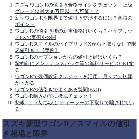
スズキワゴンRの値引き合格ラインをチェック！上級
グレードは最大40万円以上も可能！？
新型ワゴンRを限界まで値引き交渉するには？商談の
ポイント
ワゴンRの値引き後の新車価格はいくら？ハイブリッ
ドFXの実例を公開
ワゴンRスマイルのハイブリッドXから下取りなしで限
界値引き！【実例】
ワゴンRのオプションからの値引き額はいくら？
契約前にメンテナンスパック等の無料サービスGETす
る
ワゴンRで残価設定クレジットを活用。月々の支払額
が下がる
ワゴンRの値引きでよくある質問(FAQ)
ワゴンR購入の前に徹底チェック！
悲報…。5人に4人はディーラーの下取りで騙されてい
る
スズキ新型ワゴンR／スマイルの値引
き相場と限界