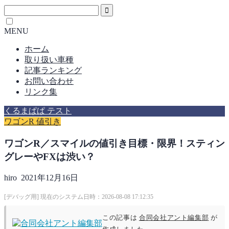
MENU
ホーム
取り扱い車種
記事ランキング
お問い合わせ
リンク集
くるまぱぱ テスト
ワゴンR 値引き
ワゴンR／スマイルの値引き目標・限界！スティン
グレーやFXは渋い？
hiro
2021年12月16日
[デバッグ用] 現在のシステム日時：2026-08-08 17:12:35
この記事は
合同会社アント編集部
が