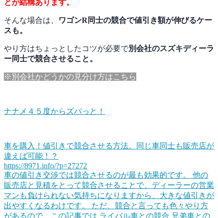
とが結構あります。
そんな場合は、
ワゴンR同士の競合で値引き額が伸びるケー
スも。
やり方はちょっとしたコツが必要で
別会社のスズキディーラ
ー同士で競合させること。
※別会社かどうかの見分け方はこちら
ナナメ４５度からズバっと！
車を購入！値引きで競合させる方法。同じ車同士も販売店が
違えば可能！？
https://8971.info/?p=27272
車の値引き交渉では競合させるのが最も効果的です。 他の
販売店と見積をとって競合させることで、ディーラーの営業
マンも負けられない気持ちになりますから、大きな値引きが
出やすくなるわけです。 ただ、競合と言っても色々やり方
があるので、この記事では ライバル車との競合 兄弟車との