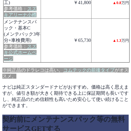
工)
￥41,800
▲0.8
万円
参考価格：
スズ
キアリーナ小樽
メンテナンスパ
ック・基本C
(メンテパック3年
分+車検費用)
￥65,730
▲1.3
万円
参考価格：
スズ
キ公式ホームペ
ージ
※純正品のドラレコは高い。
コムテックの前後タイプ
がオス
スメ。
ナビは純正スタンダードナビがおすすめ。価格は高く思えま
すが、値引き額が大きく期待できる上に保証期間も長いです
し、純正品のため信頼性も高いため安心して使い続けること
ができます。
契約前にメンテナンスパック等の無料
サービスGETする