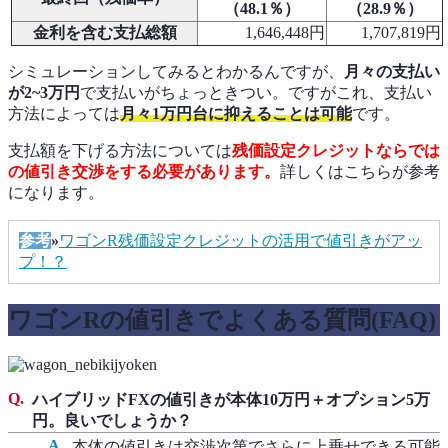
（48.1
％）
（28.9
％）
金利を含む支払総額
1,646,448円
1,707,819円
シミュレーションしてみるとわかるんですが、
月々の支払い
が2~3万円
で支払いがちょっときつい。ですがこれ、支払い
方法によっては
月々1万円台に抑えることは可能
です。
支払額を下げる方法については
残価設定クレジットならでは
の値引き交渉をする必要があります。
詳しくはこちらが参考
になります。
参考
»
ワゴンR残価設定クレジットの活用で値引きがアッ
プ！？
ワゴンRの値引きでよくある質問(FAQ)
ハイブリッドFXの値引きが本体10万円＋オプション5万
円。良いでしょうか？
本体の値引きは交渉次第でさらに上乗せできる可能