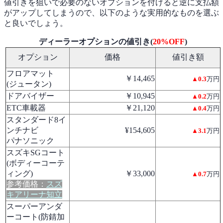
値引きを狙いで必要のないオプションを付けると逆に支払額
がアップしてしまうので、以下のような実用的なものを選ぶ
と良いでしょう。
ディーラーオプションの値引き(
20%OFF
)
オプション
価格
値引き額
フロアマット
￥14,465
▲0.3
万円
(ジュータン)
ドアバイザー
￥10,945
▲0.2
万円
ETC車載器
￥21,120
▲0.4
万円
スタンダード8イ
ンチナビ
¥154,605
▲3.1
万円
パナソニック
スズキSGコート
(ボディーコーテ
ィング)
￥33,000
▲0.7
万円
参考価格：
スズ
キアリーナ知立
スーパーアンダ
ーコート(防錆加