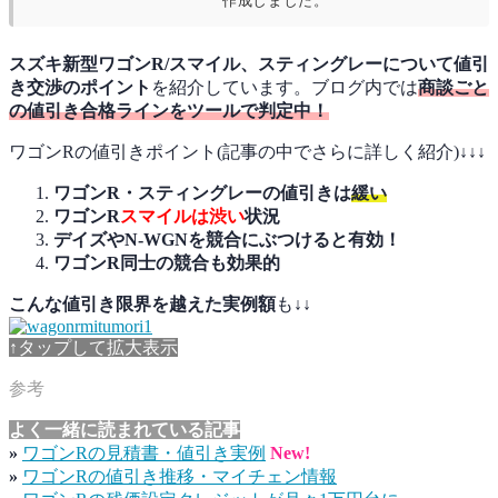
作成しました。
スズキ新型ワゴンR/スマイル、スティングレーについて値引
き交渉のポイント
を紹介しています。ブログ内では
商談ごと
の値引き合格ラインをツールで判定中！
ワゴンRの値引きポイント(記事の中でさらに詳しく紹介)↓↓↓
ワゴンR・スティングレーの値引きは
緩い
ワゴンR
スマイルは渋い
状況
デイズやN-WGNを競合にぶつけると有効！
ワゴンR同士の競合も効果的
こんな
値引き限界を越えた実例額
も↓↓
↑タップして拡大表示
よく一緒に読まれている記事
»
ワゴンRの見積書・値引き実例
New!
»
ワゴンRの値引き推移・マイチェン情報