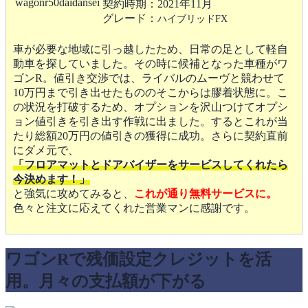
契約時期：2021年11月
グレード：
ハイブリッドFX
車が必要な地域に引っ越したため、日常の足として軽自
動車を探していました。その時に候補となった車種がワ
ゴンR。値引き交渉では、ライバルのムーヴと競わせて
10万円まで引き出せたもののそこからは膠着状態に。こ
の状況を打破するため、オプションを沢山つけてオプシ
ョン値引きを引き出す作戦に出ました。するとこれが当
たり総額20万円の値引きの獲得に成功。さらに契約直前
にダメ元で、
「フロアマットとドアバイザーをサービスしてくれたら
今決めます！」
と強気に攻めてみると、
これが通り無料サービスに。
色々と注文に応えてくれた営業マンに感謝です。
ワゴンRで残価設定クレジットを活
用。月々の支払額が下がる