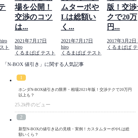
テ
場を公開！
ムターボや
版！交渉
交渉のコツ
Lは総額い
クで20万
は...
く...
円...
hiro
2021年7月17日
2021年7月17日
2017年3月2日
hiro
hiro
テスト
くるまぱぱ 
くるまぱぱ テスト
くるまぱぱ テスト
「N-BOX 値引き」に関する人気記事
ホンダN-BOX値引きの限界・相場2021年版！交渉テクで20万円
以上も？
25.2k件のビュー
新型N-BOXの値引き込の見積・実例！カスタムターボやLは総
額いくら？