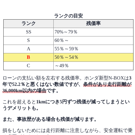
ランクの目安
ランク
残価率
SS
70%～79％
S
60％～
A
55％～59％
B
50％～54％
C
～49％
ローンの支払い額を左右する残価率。ホンダ新型N-BOXは
3
年で52.2％と悪くはない数値ですが、
条件があり走行距離が
36,000km以内の場合
です
。
これを超えると
1kmにつき5円ずつ残価が減ってしまうとい
うデメリットも。
また、事故歴がある場合も残価が減ります。
損をしないためには走行距離に注意しながら、安全運転で乗