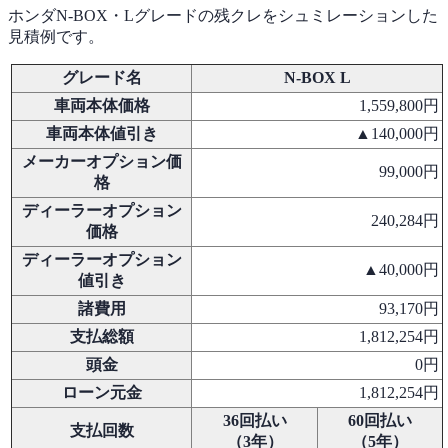
ホンダN-BOX・Lグレードの残クレをシュミレーションした
見積例です。
グレード名
N-BOX L
車両本体価格
1,559,800円
車両本体値引き
▲140,000円
メーカーオプション価
99,000円
格
ディーラーオプション
240,284円
価格
ディーラーオプション
▲40,000円
値引き
諸費用
93,170円
支払総額
1,812,254円
頭金
0円
ローン元金
1,812,254円
36回払い
60回払い
支払回数
（3年）
（5年）