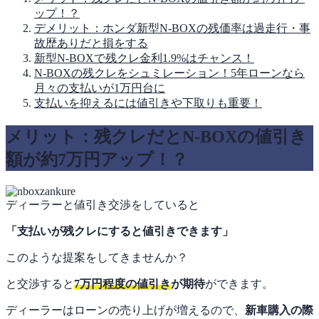
ップ！？
デメリット：ホンダ新型N-BOXの残価率は過走行・事
故歴ありだと損をする
新型N-BOXで残クレ金利1.9%はチャンス！
N-BOXの残クレをシュミレーション！5年ローンなら
月々の支払いが1万円台に
支払いを抑えるには値引きや下取りも重要！
メリット：残クレだとN-BOXの値引き
額が約7万円アップ！？
ディーラーと値引き交渉をしていると
「支払いが残クレにすると値引きできます」
このような提案をしてきませんか？
と交渉すると
7万円程度の値引き
が期待
ができます。
ディーラーはローンの売り上げが増えるので、
新車購入の際