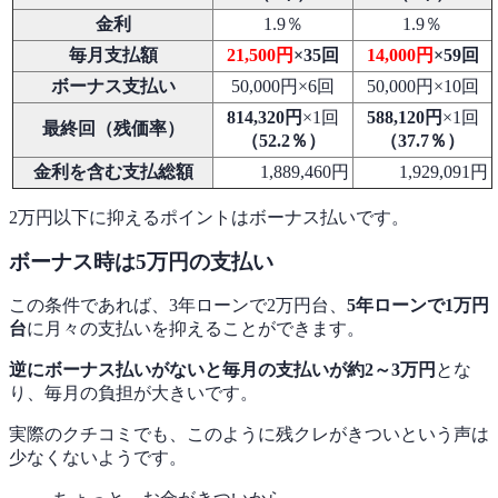
金利
1.9％
1.9％
毎月支払額
21,500円
×35回
14,000円
×59回
ボーナス支払い
50,000円×6回
50,000円×10回
814,320円
×1回
588,120円
×1回
最終回（残価率）
（52.2
％）
（37.7
％）
金利を含む支払総額
1,889,460円
1,929,091円
2万円以下に抑えるポイントはボーナス払いです。
ボーナス時は5万円の支払い
この条件であれば、3年ローンで2万円台、
5年ローンで1万円
台
に月々の支払いを抑えることができます。
逆にボーナス払いがないと毎月の支払いが約2～3万円
とな
り、毎月の負担が大きいです。
実際のクチコミでも、このように残クレがきついという声は
少なくないようです。