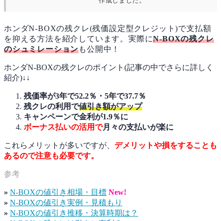
作成しました。
ホンダN-BOXの残クレ(残価設定型クレジット)で支払額
を抑える方法を紹介しています。実際に
N-BOXの残クレ
のシュミレーション
も公開中！
ホンダN-BOXの残クレのポイント(記事の中でさらに詳しく
紹介)↓↓
残価率が3年で52.2％・5年で37.7％
残クレの利用で
値引き額がアップ
キャンペーンで金利が
1.9％に
ボーナス払いの活用で
月々の支払いが楽に
これらメリットが多いですが、
デメリットや損をすることも
あるので注意も必要です。
»
N-BOXの値引き相場・目標
New!
»
N-BOXの値引き実例・見積もり
»
N-BOXの値引き推移・決算時期は？