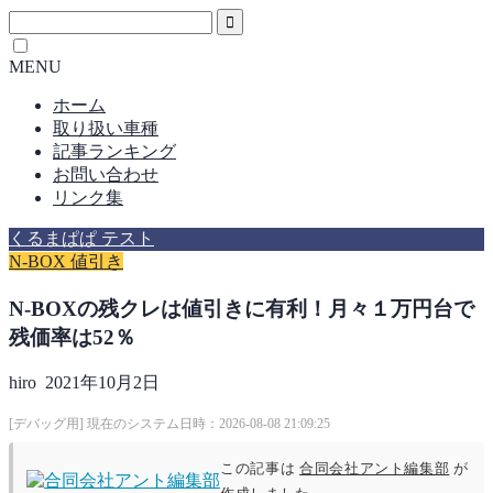
MENU
ホーム
取り扱い車種
記事ランキング
お問い合わせ
リンク集
くるまぱぱ テスト
N-BOX 値引き
N-BOXの残クレは値引きに有利！月々１万円台で
残価率は52％
hiro
2021年10月2日
[デバッグ用] 現在のシステム日時：2026-08-08 21:09:25
この記事は
合同会社アント編集部
が