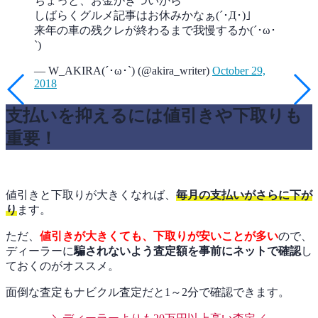
ちょっと、お金がきついから
しばらくグルメ記事はお休みかなぁ(´･Д･)」
来年の車の残クレが終わるまで我慢するか(´･ω･
`)ゞ
— W_AKIRA(´･ω･`) (@akira_writer)
October 29,
2018
支払いを抑えるには値引きや下取りも
重要！
値引きと下取りが大きくなれば、
毎月の支払いがさらに下が
り
ます。
ただ、
値引きが大きくても、下取りが安いことが多い
ので、
ディーラーに
騙されないよう査定額を事前にネットで確認
し
ておくのがオススメ。
面倒な査定もナビクル査定だと1～2分で確認できます。