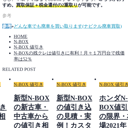
すめ。
買取保証＋税金還付の2重取り
が可能です。
参考
»
どんな車でも廃車を買い取ります(ナビクル廃車買取)
HOME
N-BOX
N-BOX 値引き
N-BOXの残クレは値引きに有利！月々１万円台で残価
率は52％
RELATED POST
き
N-BOX 値引き
N-BOX 値引き
N-BOX 値引
新型N-BOX
新型N-BOX
ホンダN-
引き
の新古車・
の値引き込
BOX値
相
中古車から
の見積・実
の限界・
の値引き相
例！カスタ
場2021年