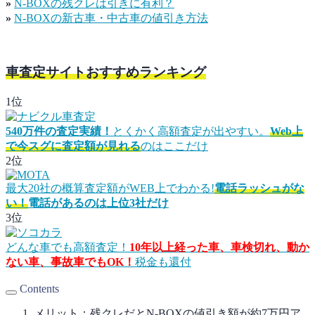
»
N-BOXの残クレは引きに有利？
»
N-BOXの新古車・中古車の値引き方法
車査定サイトおすすめランキング
1位
540万件の査定実績！
とくかく高額査定が出やすい。
Web上
で今スグに査定額が見れる
のはここだけ
2位
最大20社の概算査定額がWEB上でわかる!
電話ラッシュがな
い！
電話があるのは上位3社だけ
3位
どんな車でも高額査定！
10年以上経った車、車検切れ、動か
ない車、事故車でもOK！
税金も還付
Contents
メリット：残クレだとN-BOXの値引き額が約7万円ア