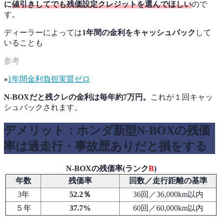
に
値引きしてでも残価設定クレジットを選んでほしい
ので
す。
ディーラーによっては
1年間の金利をキャッシュバック
して
いることも
»
1年間金利負担実質ゼロ
N-BOXだと残クレの金利は毎年約7万円。
これが１回キャッ
シュバックされます。
デメリット：ホンダ新型N-BOXの残価
率は過走行・事故歴ありだと損をする
N-BOXの残価率(ランク
B
)
年数
残価率
回数／走行距離の基準
3年
52.2
％
36回／36,000km以内
５年
37.7%
60回／60,000km以内