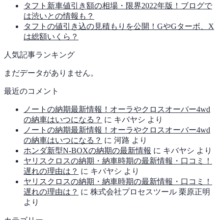
タフト新車値引き額の相場・限界2022年版！ブログで
は渋いとの情報も？
タフトの値引き込の見積もりを公開！GやGターボ、X
は総額いくら？
人気記事ランキング
まだデータがありません。
最近のコメント
ノートの納期最新情報！オーラやクロスオーバー4wd
の納車はいつになる？
に
キバヤシ
より
ノートの納期最新情報！オーラやクロスオーバー4wd
の納車はいつになる？
に
河路
より
ホンダ新型N-BOXの納期の最新情報
に
キバヤシ
より
ヤリスクロスの納期・納車時期の最新情報・口コミ！
遅れの理由は？
に
キバヤシ
より
ヤリスクロスの納期・納車時期の最新情報・口コミ！
遅れの理由は？
に
株式会社プロセスツール 栗原正明
より