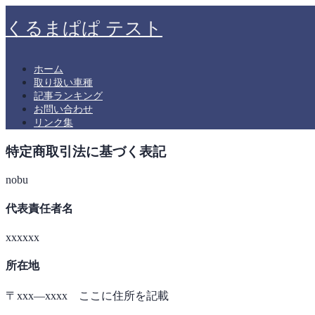
くるまぱぱ テスト
ホーム
取り扱い車種
記事ランキング
お問い合わせ
リンク集
特定商取引法に基づく表記
nobu
代表責任者名
xxxxxx
所在地
〒xxx―xxxx ここに住所を記載