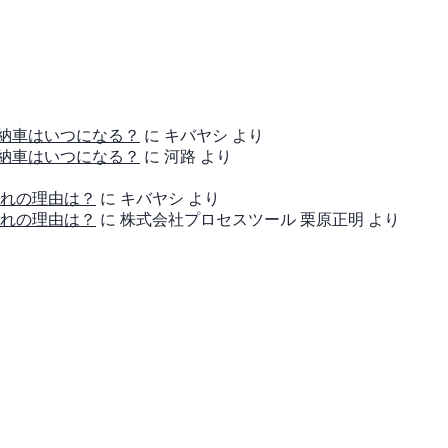
の納車はいつになる？
に
キバヤシ
より
の納車はいつになる？
に
河路
より
れの理由は？
に
キバヤシ
より
れの理由は？
に
株式会社プロセスツール 栗原正明
より