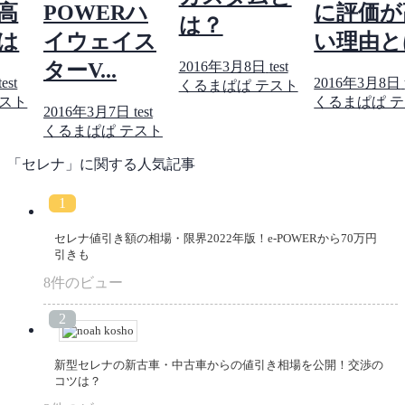
高
POWERハ
に評価が
は？
は
イウェイス
い理由と
2016年3月8日
test
ターV...
test
2016年3月8日
くるまぱぱ テスト
テスト
くるまぱぱ 
2016年3月7日
test
くるまぱぱ テスト
「セレナ」に関する人気記事
セレナ値引き額の相場・限界2022年版！e-POWERから70万円
引きも
8件のビュー
新型セレナの新古車・中古車からの値引き相場を公開！交渉の
コツは？