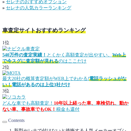
»
セレナのおすすめオプション
»
セレナの人気カラーランキング
車査定サイトおすすめランキング
1位
540万件の査定実績！
とくかく高額査定が出やすい。
Web上
で今スグに査定額が見れる
のはここだけ
2位
最大20社の概算査定額がWEB上でわかる!
電話ラッシュがな
い！
電話があるのは上位3社だけ
3位
どんな車でも高額査定！
10年以上経った車、車検切れ、動か
ない車、事故車でもOK！
税金も還付
Contents
新型セレナで付けないと後悔する人気メーカーオプシ