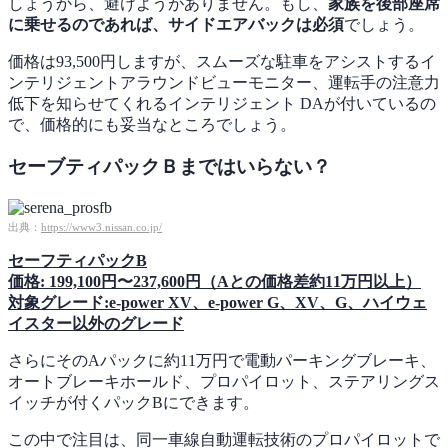
しょうから、避けようがありません。もし、
家族を後部座席
に乗せるのであれば、サイドエアバックは必須
でしょう。
価格は93,500円しますが、スムーズな駐車をアシストするイ
ンテリジェントアラウンドビューモニター、運転手の注意力
低下を知らせてくれるインテリジェント DAが付いているの
で、価格的にも妥当なところでしょう。
セーブティパックＢまではいらない？
出典：
https://www3.nissan.co.jp/
セーフティパックB
価格: 199,100円〜237,600円（Aとの価格差約11万円以上）
対象グレード:e-power XV、e-power G、XV、G、ハイウェ
イスター以外のグレード
さらにそのAパックに約11万円で電動パーキングブレーキ、
オートブレーキホールド、プロパイロット、ステアリングス
イッチが付くパックBにできます。
この中で注目は、同一車線自動運転技術のプロパイロットで