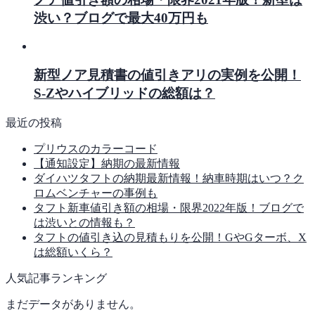
渋い？ブログで最大40万円も
新型ノア見積書の値引きアリの実例を公開！
S-Zやハイブリッドの総額は？
最近の投稿
プリウスのカラーコード
【通知設定】納期の最新情報
ダイハツタフトの納期最新情報！納車時期はいつ？ク
ロムベンチャーの事例も
タフト新車値引き額の相場・限界2022年版！ブログで
は渋いとの情報も？
タフトの値引き込の見積もりを公開！GやGターボ、X
は総額いくら？
人気記事ランキング
まだデータがありません。