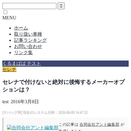
MENU
ホーム
取り扱い車種
記事ランキング
お問い合わせ
リンク集
くるまぱぱ テスト
セレナ
セレナで付けないと絶対に後悔するメーカーオプ
ションは？
test
2016年3月8日
[デバッグ用] 現在のシステム日時：2026-08-09 14:47:32
この記事は
合同会社アント編集部
が