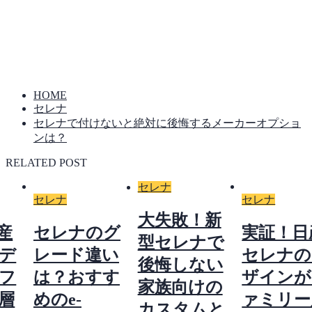
HOME
セレナ
セレナで付けないと絶対に後悔するメーカーオプショ
ンは？
RELATED POST
セレナ
セレナ
セレナ
大失敗！新
産
セレナのグ
実証！日
型セレナで
デ
レード違い
セレナの
後悔しない
フ
は？おすす
ザインが
家族向けの
層
めのe-
ァミリー
カスタムと