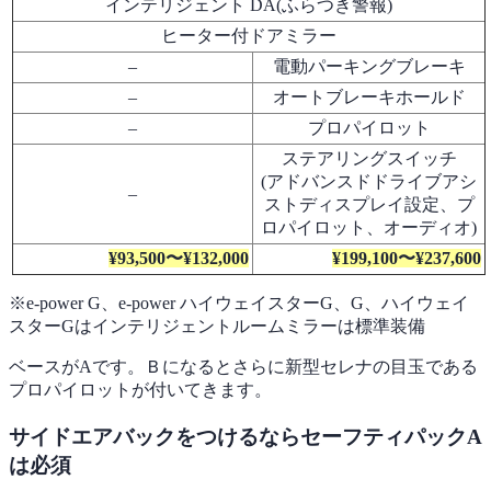
インテリジェント DA(ふらつき警報)
ヒーター付ドアミラー
–
電動パーキングブレーキ
–
オートブレーキホールド
–
プロパイロット
ステアリングスイッチ
(アドバンスドドライブアシ
–
ストディスプレイ設定、プ
ロパイロット、オーディオ)
¥93,500〜¥132,000
¥199,100〜¥237,600
※e-power G、e-power ハイウェイスターG、G、ハイウェイ
スターGはインテリジェントルームミラーは標準装備
ベースがAです。Ｂになるとさらに新型セレナの目玉である
プロパイロットが付いてきます。
サイドエアバックをつけるならセーフティパックA
は必須