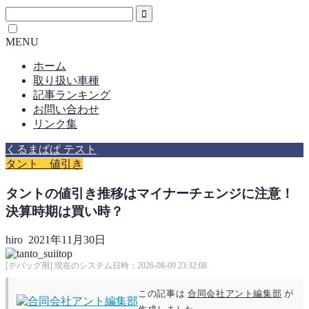
MENU
ホーム
取り扱い車種
記事ランキング
お問い合わせ
リンク集
くるまぱぱ テスト
タント 値引き
タントの値引き推移はマイナーチェンジに注意！
決算時期は買い時？
hiro
2021年11月30日
[デバッグ用] 現在のシステム日時：2026-08-09 23:32:08
この記事は
合同会社アント編集部
が