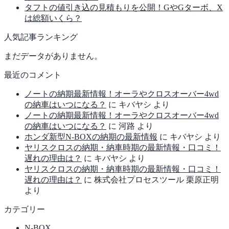
タフトの値引き込の見積もりを公開！GやGターボ、X
は総額いくら？
人気記事ランキング
まだデータがありません。
最近のコメント
ノートの納期最新情報！オーラやクロスオーバー4wd
の納車はいつになる？
に
キバヤシ
より
ノートの納期最新情報！オーラやクロスオーバー4wd
の納車はいつになる？
に
河路
より
ホンダ新型N-BOXの納期の最新情報
に
キバヤシ
より
ヤリスクロスの納期・納車時期の最新情報・口コミ！
遅れの理由は？
に
キバヤシ
より
ヤリスクロスの納期・納車時期の最新情報・口コミ！
遅れの理由は？
に
株式会社プロセスツール 栗原正明
より
カテゴリー
N-BOX