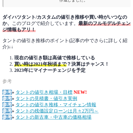
作成しました。
ダイハツタント/カスタムの値引き推移や買い時がいつなの
か、
このブログで紹介しています。
最新のフルモデルチェン
ジ情報もアリ！
タントの値引き推移のポイント(記事の中でさらに詳しく紹
介)↓↓
現在の値引き額は高値で推移している
買い時は2021年秋頃まで
？決算はチャンス！
2023年にマイナーチェンジを予定
参考
»
タントの値引き相場・目標
NEW!
参考
»
タントの見積書・値引き実例
参考
»
タントの値引き推移・マイチェン情報
参考
»
タントの残価設定ローンは月々2万円～
参考
»
タントの新古車・中古車の価格相場