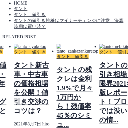
HOME
タント
タント 値引き
タントの値引き推移はマイナーチェンジに注意！決算
時期は買い時？
RELATED POST
き
タント 値引き
タント 値引
タント 値引き
値
タント新古
タントの
タントの残
・
車・中古車
引き相場
クレは金利
1年
の価格相場
限界202
1.9%で月々
を公開！値
版レポー
1万円か
グ
引き交渉の
ト！ブロ
ら！残価率
と
コツは？
では渋い
45％のシミ
の情...
ュ...
2021年8月7日
hiro