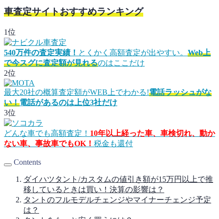
車査定サイトおすすめランキング
1位
540万件の査定実績！
とくかく高額査定が出やすい。
Web上
で今スグに査定額が見れる
のはここだけ
2位
最大20社の概算査定額がWEB上でわかる!
電話ラッシュがな
い！
電話があるのは上位3社だけ
3位
どんな車でも高額査定！
10年以上経った車、車検切れ、動か
ない車、事故車でもOK！
税金も還付
Contents
ダイハツタント/カスタムの値引き額が15万円以上で推
移しているときは買い！決算の影響は？
タントのフルモデルチェンジやマイナーチェンジ予定
は？