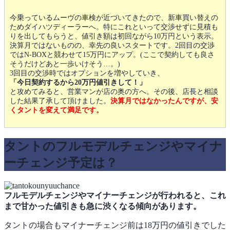
今乗っているムーヴの車検が近づいてきたので、新車買い替えの
ためダイハツディーラーへ。特にこれといって交渉せずに見積も
りを出してもらうと、値引き額は初回ながら10万円という表示。
決算月ではないものの、幸先の良いスタートです。2回目の交渉
ではN-BOXと競わせて15万円にアップ。(ここで契約しても良さ
そうだけどあと一歩いけそう…。)
3回目の交渉時ではオプションを増やしていき、
「今日契約するから20万円値引きして！」
と攻めてみると、営業マンが店の奥の方へ。その後、店長と相談
した結果了承して頂けました。
決算月ではなかったんですが、安
くタントを変えて満足です。
タントのフルモデルチェンジやマイナ
ーチェンジ予定は？
フルモデルチェンジやマイナーチェンジが行われると、これ
まで甘かった値引きも急に渋くなる傾向があります。
タントの場合もマイナーチェンジ前は18万円の値引きでした