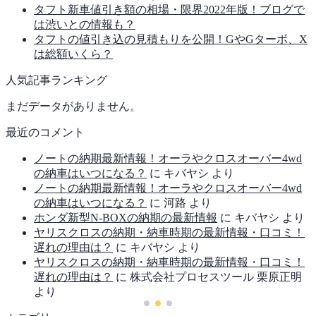
タフト新車値引き額の相場・限界2022年版！ブログで
は渋いとの情報も？
タフトの値引き込の見積もりを公開！GやGターボ、X
は総額いくら？
人気記事ランキング
まだデータがありません。
最近のコメント
ノートの納期最新情報！オーラやクロスオーバー4wd
の納車はいつになる？
に
キバヤシ
より
ノートの納期最新情報！オーラやクロスオーバー4wd
の納車はいつになる？
に
河路
より
ホンダ新型N-BOXの納期の最新情報
に
キバヤシ
より
ヤリスクロスの納期・納車時期の最新情報・口コミ！
遅れの理由は？
に
キバヤシ
より
ヤリスクロスの納期・納車時期の最新情報・口コミ！
遅れの理由は？
に
株式会社プロセスツール 栗原正明
より