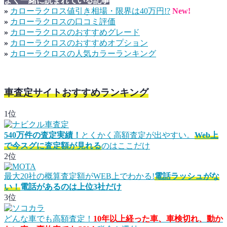
よく一緒に読まれている記事
»
カローラクロス値引き相場・限界は40万円!?
New!
»
カローラクロスの口コミ評価
»
カローラクロスのおすすめグレード
»
カローラクロスのおすすめオプション
»
カローラクロスの人気カラーランキング
車査定サイトおすすめランキング
1位
540万件の査定実績！
とくかく高額査定が出やすい。
Web上
で今スグに査定額が見れる
のはここだけ
2位
最大20社の概算査定額がWEB上でわかる!
電話ラッシュがな
い！
電話があるのは上位3社だけ
3位
どんな車でも高額査定！
10年以上経った車、車検切れ、動か