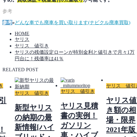
参考
»
どんな車でも廃車を買い取ります(ナビクル廃車買取)
HOME
ヤリス
ヤリス 値引き
ヤリスの残価設定ローンが特別金利と値引きで月々1万
円台に！残価率は41％
RELATED POST
き
ヤリス 値引
ヤリス 値引き
ヤリス 値引き
引
ヤリス値
ヤリス見積
新型ヤリス
き額の相
書の実例！
の納期の最
場・限界
ガソリン
新情報[ハイ
版！
2021年
車・ハイブ
ブリッド・