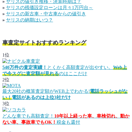
»
ヤリスの値引き推移・決算時期は？
»
ヤリスの残価設定ローンは月々1万円台～
»
ヤリスの新古車・中古車からの値引き
»
ヤリスの納期はいつ？
車査定サイトおすすめランキング
1位
540万件の査定実績！
とくかく高額査定が出やすい。
Web上
で今スグに査定額が見れる
のはここだけ
2位
最大20社の概算査定額がWEB上でわかる!
電話ラッシュがな
い！
電話があるのは上位3社だけ
3位
どんな車でも高額査定！
10年以上経った車、車検切れ、動か
ない車、事故車でもOK！
税金も還付