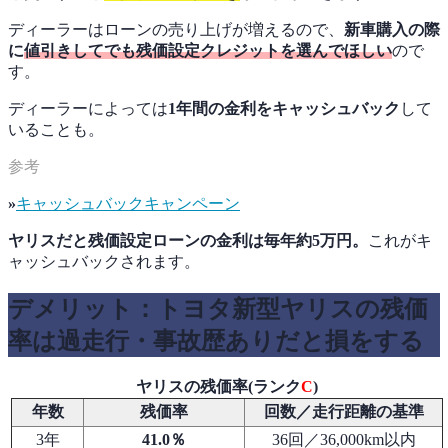
ディーラーはローンの売り上げが増えるので、
新車購入の際
に
値引きしてでも残価設定クレジットを選んでほしい
ので
す。
ディーラーによっては
1年間の金利をキャッシュバック
して
いることも。
»
キャッシュバックキャンペーン
ヤリスだと残価設定ローンの金利は毎年約5万円。
これがキ
ャッシュバックされます。
デメリット：トヨタ新型ヤリスの残価
率は過走行・事故歴ありだと損をする
ヤリスの残価率(ランク
C
)
年数
残価率
回数／走行距離の基準
3年
41.0
％
36回／36,000km以内