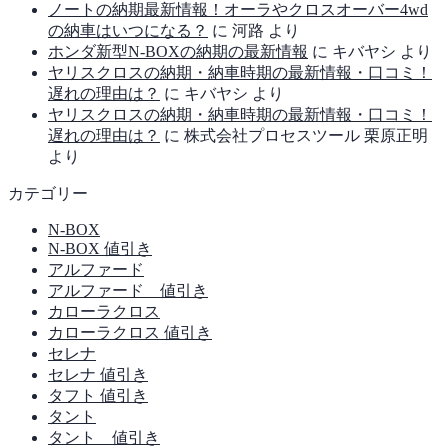
ノートの納期最新情報！オーラやクロスオーバー4wd
の納車はいつになる？
に
河路
より
ホンダ新型N-BOXの納期の最新情報
に
キバヤシ
より
ヤリスクロスの納期・納車時期の最新情報・口コミ！
遅れの理由は？
に
キバヤシ
より
ヤリスクロスの納期・納車時期の最新情報・口コミ！
遅れの理由は？
に
株式会社プロセスツール 栗原正明
より
カテゴリー
N-BOX
N-BOX 値引き
アルファード
アルファード 値引き
カローラクロス
カローラクロス 値引き
セレナ
セレナ 値引き
タフト 値引き
タント
タント 値引き