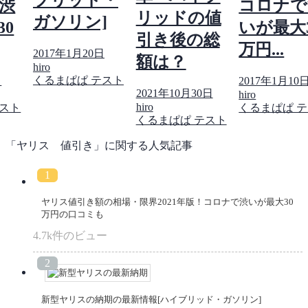
渋
コロナで
リッドの値
ガソリン]
0
いが最大
引き後の総
万円...
2017年1月20日
額は？
hiro
くるまぱぱ テスト
日
2017年1月10
2021年10月30日
hiro
hiro
テスト
くるまぱぱ 
くるまぱぱ テスト
「ヤリス 値引き」に関する人気記事
ヤリス値引き額の相場・限界2021年版！コロナで渋いが最大30
万円の口コミも
4.7k件のビュー
新型ヤリスの納期の最新情報[ハイブリッド・ガソリン]