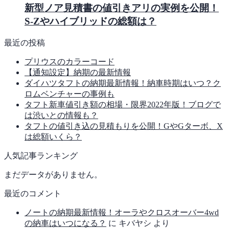
新型ノア見積書の値引きアリの実例を公開！
S-Zやハイブリッドの総額は？
最近の投稿
プリウスのカラーコード
【通知設定】納期の最新情報
ダイハツタフトの納期最新情報！納車時期はいつ？ク
ロムベンチャーの事例も
タフト新車値引き額の相場・限界2022年版！ブログで
は渋いとの情報も？
タフトの値引き込の見積もりを公開！GやGターボ、X
は総額いくら？
人気記事ランキング
まだデータがありません。
最近のコメント
ノートの納期最新情報！オーラやクロスオーバー4wd
の納車はいつになる？
に
キバヤシ
より