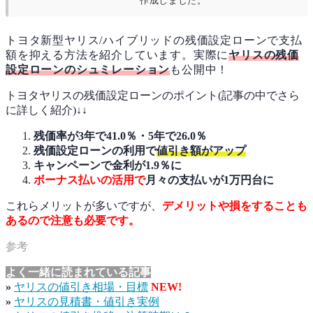
作成しました。
トヨタ新型ヤリス/ハイブリッドの残価設定ローンで支払
額を抑える方法を紹介しています。実際に
ヤリスの残価
設定ローンのシュミレーション
も公開中！
トヨタヤリスの残価設定ローンのポイント(記事の中でさら
に詳しく紹介)↓↓
残価率が3年で41.0％・5年で26.0％
残価設定ローンの利用で
値引き額がアップ
キャンペーンで金利が
1.9％に
ボーナス払いの活用で
月々の支払いが1万円台に
これらメリットが多いですが、
デメリットや損をすることも
あるので注意も必要です。
よく一緒に読まれている記事
»
ヤリスの値引き相場・目標
NEW!
»
ヤリスの見積書・値引き実例