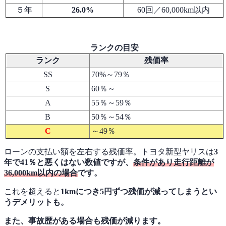
５年
26.0%
60回／60,000km以内
ランクの目安
ランク
残価率
SS
70%～79％
S
60％～
A
55％～59％
B
50％～54％
C
～49％
ローンの支払い額を左右する残価率。トヨタ新型ヤリスは
3
年で41％と悪くはない数値ですが、
条件があり走行距離が
36,000km以内の場合
です
。
これを超えると
1kmにつき5円ずつ残価が減ってしまうとい
うデメリットも。
また、事故歴がある場合も残価が減ります。