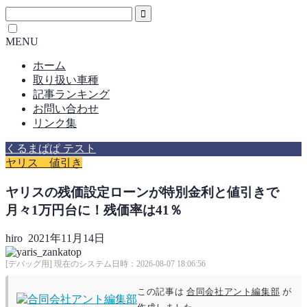
MENU
ホーム
取り扱い車種
記事ランキング
お問い合わせ
リンク集
くるまぱぱ テスト
ヤリス 値引き
ヤリスの残価設定ローンが特別金利と値引きで
月々1万円台に！残価率は41％
hiro
2021年11月14日
[デバッグ用] 現在のシステム日時：2026-08-07 18:06:56
この記事は
合同会社アント編集部
が