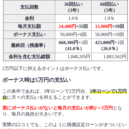
36回払い
60回払い
支払回数
（3年）
（5年）
金利
1.9％
1.9％
毎月支払額
24,400円
×35回
15,900円
×59回
ボーナス支払い
50,000円×6回
50,000円×10回
668,300円
×1回
423,800円
×1回
最終回（残価率）
（41.0
％）
（26.0
％）
金利を含む支払総額
1,848,205円
1,883,562円
2万円以下に抑えるポイントはボーナス払いです。
ボーナス時は5万円の支払い
この条件であれば、3年ローンで2万円台、
5年ローンで1万円
台
に月々の支払いを抑えることができます。
逆にボーナス払いがないと毎月の支払いが約2～3万円
とな
り、毎月の負担が大きいです。
実際の口コミでも、このように残価設定ローンがきついとい