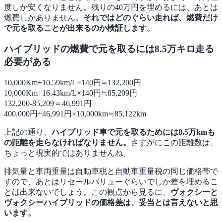
度しか安くなりません。残りの40万円を埋めるには、あとは
燃費しかありません。
それではどのぐらい走れば、燃費だけ
で元を取ることが出来るのか検証します。
ハイブリッドの燃費で元を取るには8.5万キロ走る
必要がある
10,000Km÷10.59km/L×140円≒132,200円
10,000Km÷16.43km/L×140円≒85,209円
132,200-85,209＝46,991円
400,000円÷46,991円×10,000km≒85,122km
上記の通り、
ハイブリッド車で元を取るためには8.5万kmも
の距離を走らなければなりません。
さすがにこの距離数は、
ちょっと現実的ではありませんね。
排気量と車両重量は自動車税と自動車重量税の同じ価格帯で
すので、あとはリセールバリューぐらいでしか差を埋めるこ
とは出来ないでしょう。この観点から見るに、
ヴォクシーと
ヴォクシーハイブリッドの価格差は、妥当とは言えないと思
います。