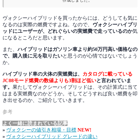
作成しました。
ヴォクシーハイブリッドを買ったからには、どうしても気に
なるのは実際の燃費ですよね。なので、
ヴォクシーハイブリ
ッドにユーザーが、どれぐらいの実燃費で走っているのか
気
になるところだと思います。
また、
ハイブリッドはガソリン車より約50万円高い価格なの
で、購入後に元を取りたい
と思うのが心情ではないでしょう
か。
ハイブリッド車の大体の実燃費は、
カタログに載っている
JC08モード燃費の数値よりも3割ほど低い
と言われていま
す。
果たしてヴォクシーハイブリッドは、その計算式に当て
はまる実燃費なのかどうか。そしてどうすれば良い燃費を叩
き出せるのか、ご紹介していきます。
よく一緒に読まれている記事
»
ヴォクシーの値引き相場・目標
NEW!
»
ヴォクシーハイブリッド グレードの違い