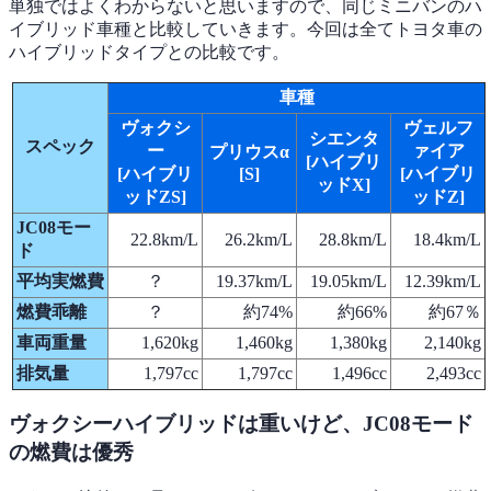
単独ではよくわからないと思いますので、同じミニバンのハ
イブリッド車種と比較していきます。今回は全てトヨタ車の
ハイブリッドタイプとの比較です。
車種
ヴォクシ
ヴェルフ
シエンタ
スペック
ー
ァイア
プリウスα
[ハイブリ
[ハイブリ
[S]
[ハイブリ
ッドX]
ッドZS]
ッドZ]
JC08モー
22.8km/L
26.2km/L
28.8km/L
18.4km/L
ド
平均実燃費
？
19.37km/L
19.05km/L
12.39km/L
燃費乖離
？
約74%
約66%
約67％
車両重量
1,620kg
1,460kg
1,380kg
2,140kg
排気量
1,797cc
1,797cc
1,496cc
2,493cc
ヴォクシーハイブリッドは重いけど、JC08モード
の燃費は優秀