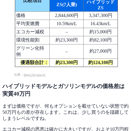
比較項目
ハイブリッド
ZS(7人乗)
ZS
価格
2,844,600円
3,347,300円
平均実燃費
10.59km/L
16.43km/L
エコカー減税
–
約15,000円
環境性能割
約23,300円
約82,100円
グリーン化特
約27,000円
–
例
優遇額合計：
約23,300円
約124,100円
出典：
https://toyota.jp/
ハイブリッドモデルとガソリンモデルの価格差は
実質40万円
まずは価格ですが、何もオプションを載せていない状態で約
50万円もの差が存在します。これは、少し買うのを躊躇して
しまうレベルですね。
エコカー減税の恩恵は確かに大きいですが、およそ10万円程