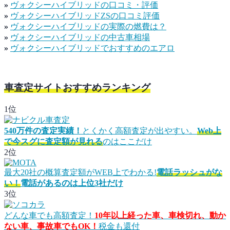
»
ヴォクシーハイブリッドの口コミ・評価
»
ヴォクシーハイブリッドZSの口コミ評価
»
ヴォクシーハイブリッドの実際の燃費は？
»
ヴォクシーハイブリッドの中古車相場
»
ヴォクシーハイブリッドでおすすめのエアロ
車査定サイトおすすめランキング
1位
540万件の査定実績！
とくかく高額査定が出やすい。
Web上
で今スグに査定額が見れる
のはここだけ
2位
最大20社の概算査定額がWEB上でわかる!
電話ラッシュがな
い！
電話があるのは上位3社だけ
3位
どんな車でも高額査定！
10年以上経った車、車検切れ、動か
ない車、事故車でもOK！
税金も還付