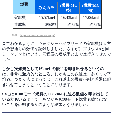
燃費
e燃費(MC
e燃費(MC
みんカラ
後)
前)
実燃費
15.57km/L
16.43km/L
17.06km/L
達成率
約68%
約72%
約72%
出典：
https://minkara.carview.co.jp/
見てわかるように、ヴォクシーハイブリッドの実燃費は大方
の予想通りの数値を記録しました。さすがにプリウスαと同
じエンジンとはいえ、同程度の達成率とまでは行きませんで
した。
しかし
実燃費として16km/Lの後半を叩き出せるというの
は、非常に魅力的なところ。
しかもこの数値は、あくまで平
均値。つまり人によっては、これ以上の燃費が割と普通に叩
き出せてしまうということになります。
中にはJC08モード燃費の22.8km/Lに迫る数値を叩き出して
いる方もいる
ようで、あながちJC08モード燃費も嘘ではな
いことを証明するかのような結果となりました。