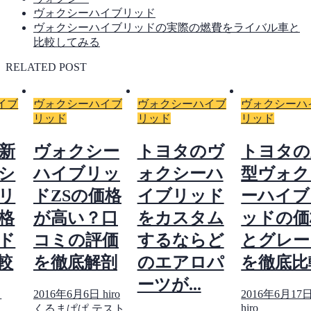
ヴォクシーハイブリッド
ヴォクシーハイブリッドの実際の燃費をライバル車と
比較してみる
RELATED POST
イブ
ヴォクシーハイブ
ヴォクシーハイブ
ヴォクシーハ
リッド
リッド
リッド
新
ヴォクシー
トヨタのヴ
トヨタの
シ
ハイブリッ
ォクシーハ
型ヴォク
リ
ドZSの価格
イブリッド
ーハイブ
格
が高い？口
をカスタム
ッドの価
ド
コミの評価
するならど
とグレー
較
を徹底解剖
のエアロパ
を徹底比
ーツが...
日
2016年6月6日
hiro
2016年6月17
hiro
くるまぱぱ テスト