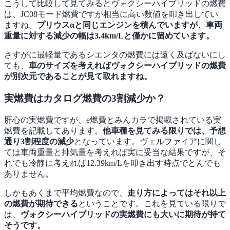
こうして比較して見てみるとヴォクシーハイブリッドの燃費
は、JC08モード燃費ですが相当に高い数値を叩き出してい
ますね。
プリウスαと同じエンジンを積んでいますが、車両
重量に対する減少の幅は3.4km/Lと僅かに留めています。
さすがに最軽量であるシエンタの燃費には遠く及ばないにし
ても、
車のサイズを考えればヴォクシーハイブリッドの燃費
が別次元であることが見て取れますね。
実燃費はカタログ燃費の3割減少か？
肝心の実燃費ですが、e燃費とみんカラで掲載されている実
燃費を記載してあります。
他車種を見てみる限りでは、予想
通り3割程度の減少
となっています。ヴェルファイアに関し
ては車両重量と排気量を考えれば実に妥当な結果ですが、そ
れでも冷静に考えれば12.39km/Lを叩き出す時点でとんでも
ありません。
しかもあくまで平均燃費なので、
走り方によってはそれ以上
の燃費が期待できる
ということです。これを見ている限りで
は、
ヴォクシーハイブリッドの実燃費にも大いに期待が持て
そうです。