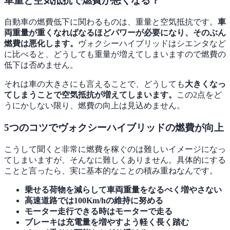
車重と空気抵抗で燃費が悪くなる？
自動車の燃費低下に関わるものは、重量と空気抵抗です。
車
両重量が重くなればなるほどパワーが必要になり、そのぶん
燃費は悪化します。
ヴォクシーハイブリッドはシエンタなど
に比べると、どうしても重量が増えてしまいますので燃費の
低下は否めません。
それは車の大きさにも言えることで、どうしても
大きくなっ
てしまうことで空気抵抗が増えてしまいます。
この2点をど
うにかしない限り、燃費の向上は見込めません。
5つのコツでヴォクシーハイブリッドの燃費が向上
こうして聞くと非常に燃費を稼ぐのは難しいイメージになっ
てしまいますが、そんなに難しくありません。具体的にする
ことと言ったら、実に基本的なことの積み重ねなんです。
乗せる荷物を減らして車両重量をなるべく増やさない
高速道路では100Km/hの維持に努める
モーター走行できる時はモーターで走る
ブレーキは充電量を増やすよう軽く長く踏む