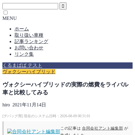
MENU
ホーム
取り扱い車種
記事ランキング
お問い合わせ
リンク集
くるまぱぱ テスト
ヴォクシーハイブリッド
ヴォクシーハイブリッドの実際の燃費をライバル
車と比較してみる
hiro
2021年11月14日
[デバッグ用] 現在のシステム日時：2026-08-09 00:51:01
この記事は
合同会社アント編集部
が