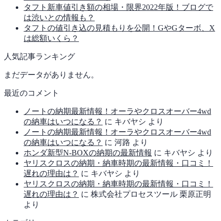
タフト新車値引き額の相場・限界2022年版！ブログで
は渋いとの情報も？
タフトの値引き込の見積もりを公開！GやGターボ、X
は総額いくら？
人気記事ランキング
まだデータがありません。
最近のコメント
ノートの納期最新情報！オーラやクロスオーバー4wd
の納車はいつになる？
に
キバヤシ
より
ノートの納期最新情報！オーラやクロスオーバー4wd
の納車はいつになる？
に
河路
より
ホンダ新型N-BOXの納期の最新情報
に
キバヤシ
より
ヤリスクロスの納期・納車時期の最新情報・口コミ！
遅れの理由は？
に
キバヤシ
より
ヤリスクロスの納期・納車時期の最新情報・口コミ！
遅れの理由は？
に
株式会社プロセスツール 栗原正明
より