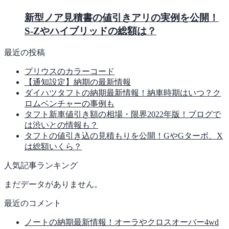
新型ノア見積書の値引きアリの実例を公開！
S-Zやハイブリッドの総額は？
最近の投稿
プリウスのカラーコード
【通知設定】納期の最新情報
ダイハツタフトの納期最新情報！納車時期はいつ？ク
ロムベンチャーの事例も
タフト新車値引き額の相場・限界2022年版！ブログで
は渋いとの情報も？
タフトの値引き込の見積もりを公開！GやGターボ、X
は総額いくら？
人気記事ランキング
まだデータがありません。
最近のコメント
ノートの納期最新情報！オーラやクロスオーバー4wd