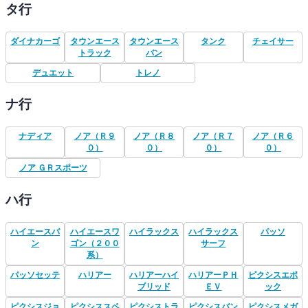
タ行
ダイナカーゴ
タウンエース
タウンエース
タンク
チェイサー
トラック
バン
デュエット
トレノ
ナ行
ナディア
ノア（Ｒ９
ノア（Ｒ８
ノア（Ｒ７
ノア（Ｒ６
０）
０）
０）
０）
ノア ＧＲスポーツ
ハ行
ハイエースバ
ハイエースワ
ハイラックス
ハイラックス
パッソ
ン
ゴン（２００
サーフ
系）
パッソセッテ
ハリアー
ハリアーハイ
ハリアーＰＨ
ピクシスエポ
ブリッド
ＥＶ
ック
ピクシスジョ
ピクシススペ
ピクシストラ
ピクシスバン
ピクシスメガ