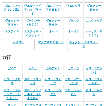
ヴェルファイ
ヴェルファイ
ヴェルファイ
ヴェロッサ
ヴォクシー
ア（２０系）
アハイブリッ
アＰＨＥＶ
（Ｒ９０）
ド
ヴォクシー
ヴォクシー
ヴォクシー
ヴォルツ
エスクァイア
（Ｒ８０）
（Ｒ７０）
（Ｒ６０）
エスティマ
エスティマハ
オーパ
オーリス
オーリス（Ｅ
イブリッド
１５０）
オリジン
アクアＧＲスポーツ
ヴォクシー ＧＲスポー
ツ
カ行
ガイア
カムリ
カルディナ
カローラ
カローラアク
シオ
カローラクロ
カローラスパ
カローラスポ
カローラツー
カローラフィ
ス
シオ
ーツ
リング
ールダー
カローラフィ
カローラフィ
カローララン
カローラルミ
カローラレビ
ールダー（Ｅ
ールダー（Ｅ
クス
オン
ン
１４０）
１２０）
キャミ
クラウンクロ
クラウンセダ
クラウン（Ｓ
クラウンアス