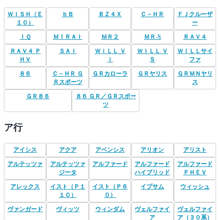
ＷＩＳＨ（Ｅ
ｂＢ
ＢＺ４Ｘ
Ｃ－ＨＲ
ＦＪクルーザ
１０）
ー
ＩＱ
ＭＩＲＡＩ
ＭＲ２
ＭＲ-S
ＲＡＶ４
ＲＡＶ４ Ｐ
ＳＡＩ
ＷｉＬＬ Ｖ
ＷＩＬＬ Ｖ
ＷＩＬＬサイ
ＨＶ
ｉ
Ｓ
ファ
８６
Ｃ－ＨＲ Ｇ
ＧＲカローラ
ＧＲヤリス
ＧＲＭＮヤリ
Ｒスポーツ
ス
ＧＲ８６
８６ ＧＲ／ＧＲスポー
ツ
ア行
アイシス
アクア
アベンシス
アリオン
アリスト
アルテッツァ
アルテッツァ
アルファード
アルファード
アルファード
ジータ
ハイブリッド
ＰＨＥＶ
アレックス
イスト（Ｐ１
イスト（Ｐ６
イプサム
ウィッシュ
１０）
０）
ヴァンガード
ヴィッツ
ウィンダム
ヴェルファイ
ヴェルファイ
ア
ア（３０系）