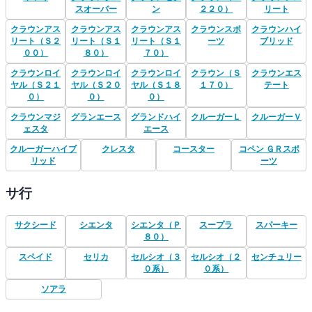
スオーバー
ン
２２０）
リート
クラウンアス
クラウンアス
クラウンアス
クラウンスポ
クラウンハイ
リート（Ｓ２
リート（Ｓ１
リート（Ｓ１
ーツ
ブリッド
００）
８０）
７０）
クラウンロイ
クラウンロイ
クラウンロイ
クラウン（Ｓ
クラウンエス
ヤル（Ｓ２１
ヤル（Ｓ２０
ヤル（Ｓ１８
１７０）
テート
０）
０）
０）
クラウンマジ
グランエース
グランドハイ
クルーガーＬ
クルーガーＶ
ェスタ
エース
クルーガーハイブ
クレスタ
コースター
コペン ＧＲスポ
リッド
ーツ
サ行
サクシード
シエンタ
シエンタ（Ｐ
スープラ
スパーキー
８０）
スペイド
セリカ
セルシオ（３
セルシオ（２
センチュリー
０系）
０系）
ソアラ