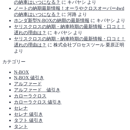
の納車はいつになる？
に
キバヤシ
より
ノートの納期最新情報！オーラやクロスオーバー4wd
の納車はいつになる？
に
河路
より
ホンダ新型N-BOXの納期の最新情報
に
キバヤシ
より
ヤリスクロスの納期・納車時期の最新情報・口コミ！
遅れの理由は？
に
キバヤシ
より
ヤリスクロスの納期・納車時期の最新情報・口コミ！
遅れの理由は？
に
株式会社プロセスツール 栗原正明
より
カテゴリー
N-BOX
N-BOX 値引き
アルファード
アルファード 値引き
カローラクロス
カローラクロス 値引き
セレナ
セレナ 値引き
タフト 値引き
タント