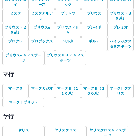
イ
ース
ック
ビスタ
ビスタアルデ
プラッツ
プリウス
プリウス（３
オ
０系）
プリウス（２
プリウスα
プリウスＰＨ
ブレイド
プレミオ
０系）
Ｖ
プログレ
プロボックス
ベルタ
ポルテ
ハイラックス
ＧＲスポーツ
プリウスα ＧＲスポー
プリウスＰＨＶ ＧＲス
ツ
ポーツ
マ行
マークＸ
マークＸジオ
マークⅡ（１
マークⅡ（１
マークⅡクオ
１０系）
００系）
リス
マークⅡブリット
ヤ行
ヤリス
ヤリスクロス
ヤリスクロスＧＲスポ
ーツ